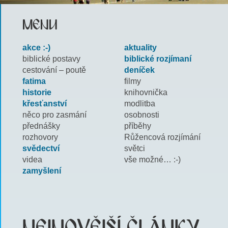
MENU
akce :-)
aktuality
biblické postavy
biblické rozjímaní
cestování – poutě
deníček
fatima
filmy
historie
knihovnička
křesťanství
modlitba
něco pro zasmání
osobnosti
přednášky
příběhy
rozhovory
Růžencová rozjímání
svědectví
světci
videa
vše možné… :-)
zamyšlení
NEJNOVĚJŠÍ ČLÁNKY