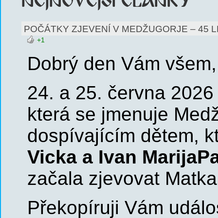
POČÁTKY ZJEVENÍ V MEDŽUGORJE – 45 L
+1
Dobrý den Vám všem, m
24. a 25. června 2026 
která se jmenuje Medžu
dospívajícím dětem, k
Vicka a Ivan MarijaP
začala zjevovat Matka
Překopíruji Vám událos