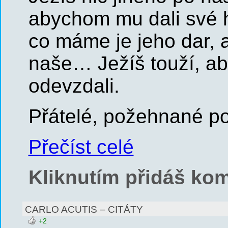
abychom mu dali své h
co máme je jeho dar, a
naše… Ježíš touží, ab
odevzdali.
Přátelé, požehnané 
Přečíst celé
Kliknutím přidáš kom
CARLO ACUTIS – CITÁTY
+2