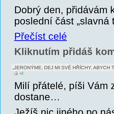
Dobrý den, přidávám k
poslední část „slavná 
Přečíst celé
Kliknutím přidáš kom
„JERONÝME, DEJ MI SVÉ HŘÍCHY, ABYCH T
+2
Milí přátelé, píši Vám
dostane…
Ježíš nic jiného po n