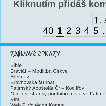
Kliknutím přidáš kom
1.
40
1
2
3
4
5
.
ZAJÍMAVÉ ODKAZY
Bible
Breviář – Modlitba Církve
Břevnov
Břevnovská farnost
Fatimský Apoštolát Čr – Koclířov
Oficiální stránky poutniho mista ve Fatimě
Víra
Web P. Vojtěcha Kodeta