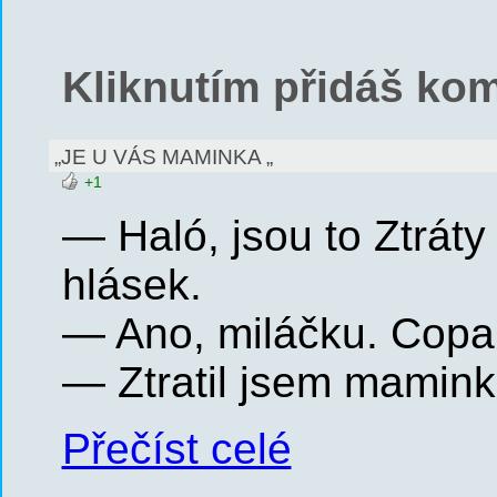
Kliknutím přidáš kom
„JE U VÁS MAMINKA „
+1
— Haló, jsou to Ztráty
hlásek.
— Ano, miláčku. Copak 
— Ztratil jsem mamin
Přečíst celé