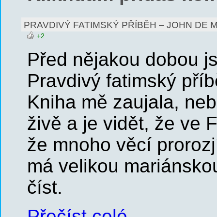
PRAVDIVÝ FATIMSKÝ PŘÍBĚH – JOHN DE M
+2
Před nějakou dobou js
Pravdivý fatimský příb
Kniha mě zaujala, nebo
živě a je vidět, že ve
že mnoho věcí prorozjí
má velikou mariánskou 
číst.
Přečíst celé