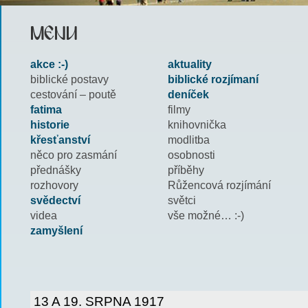
MENU
akce :-)
aktuality
biblické postavy
biblické rozjímaní
cestování – poutě
deníček
fatima
filmy
historie
knihovnička
křesťanství
modlitba
něco pro zasmání
osobnosti
přednášky
příběhy
rozhovory
Růžencová rozjímání
svědectví
světci
videa
vše možné… :-)
zamyšlení
13 A 19. SRPNA 1917