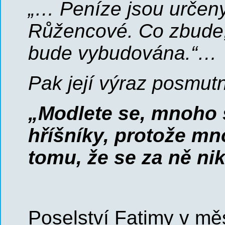
„… Peníze jsou určen
Růžencové. Co zbude, 
bude vybudována.“…
Pak její výraz posmutn
„Modlete se, mnoho s
hříšníky, protože mn
tomu, že se za ně ni
Poselství Fatimy v mě