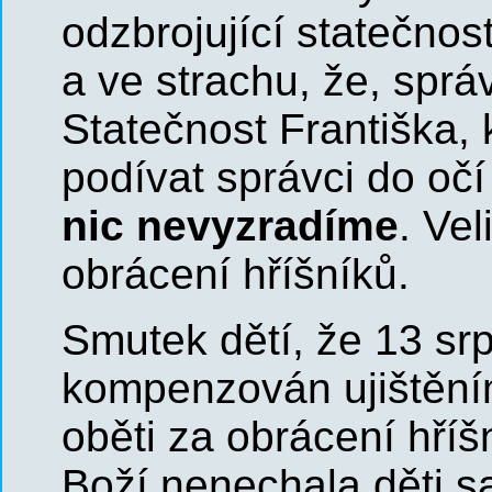
odzbrojující statečnost
a ve strachu, že, správ
Statečnost Františka, 
podívat správci do očí 
nic nevyzradíme
. Ve
obrácení hříšníků.
Smutek dětí, že 13 srp
kompenzován ujištěním
oběti za obrácení hříš
Boží nenechala děti sa